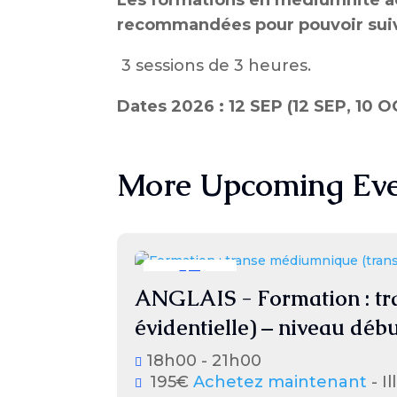
Les formations en médiumnité act
recommandées pour pouvoir suivr
3 sessions de 3 heures.
Dates 2026 : 12 SEP (12 SEP, 10 
More Upcoming Eve
13
ANGLAIS - Formation : tr
septembre
évidentielle) – niveau déb
18h00 - 21h00
195€
Achetez maintenant
- Il