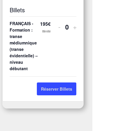
Billets
FRANÇAIS -
195
€
Diminuer
Augmenter
-
+
Quantité
Formation :
Illimité
la
la
transe
médiumnique
quantité
quantité
(transe
de
de
évidentielle) –
niveau
billets
billets
débutant
pour
pour
FRANÇAIS
FRANÇAIS
Réserver Billets
-
-
Formation
Formation
:
:
transe
transe