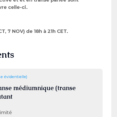
ive et et en transe parlée sont
e celle-ci.
OCT, 7 NOV)
de 18h à 21h CET.
nts
anse médiumnique (transe
utant
limité