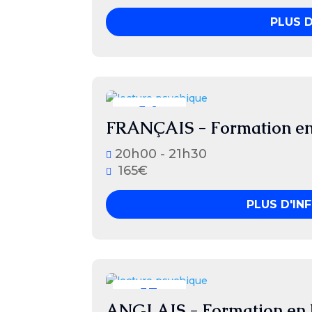
PLUS 
14
FRANÇAIS - Formation en 
septembre
20h00 - 21h30
165€
PLUS D'IN
15
ANGLAIS - Formation en l
septembre